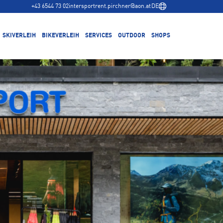
+43 6544 73 02
intersportrent.pirchner@aon.at
DE
SKIVERLEIH
BIKEVERLEIH
SERVICES
OUTDOOR
SHOPS
Ski Service
Talstation Hochalmbahn
Winter
Ski kaufen
Hauptgeschäft im Zentrum
Sommer
Bike Service
Bike kaufen