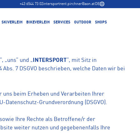
+43 6544 73 02
intersportrent.pirchner@aon.at
DE
SKIVERLEIH
BIKEVERLEIH
SERVICES
OUTDOOR
SHOPS
Ski Service
Talstation Hochalmbahn
Winter
Ski kaufen
Hauptgeschäft im Zentrum
Sommer
Bike Service
, „uns“ und „
INTERSPORT
“, mit Sitz in
 4 Abs. 7 DSGVO beschrieben, welche Daten wir bei
Bike kaufen
ir uns beim Erheben und Verarbeiten Ihrer
 EU-Datenschutz-Grundverordnung (DSGVO).
owie Ihre Rechte als Betroffene/r der
bsite weiter nutzen und gegebenenfalls Ihre